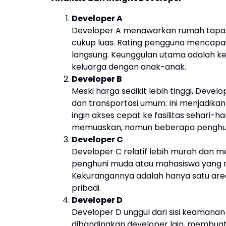
Developer A
Developer A menawarkan rumah tapak 
cukup luas. Rating pengguna mencapai
langsung. Keunggulan utama adalah k
keluarga dengan anak-anak.
Developer B
Meski harga sedikit lebih tinggi, Dev
dan transportasi umum. Ini menjadikan
ingin akses cepat ke fasilitas sehari
memuaskan, namun beberapa penghuni
Developer C
Developer C relatif lebih murah dan m
penghuni muda atau mahasiswa yang me
Kekurangannya adalah hanya satu are
pribadi.
Developer D
Developer D unggul dari sisi keamanan
dibandingkan developer lain, membuat m