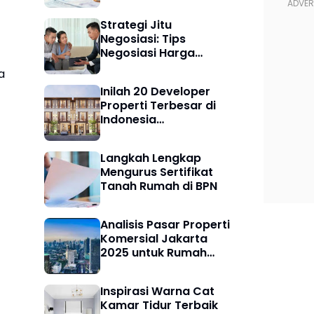
Strategi Jitu
Negosiasi: Tips
Negosiasi Harga
Properti dengan
a
Developer Sederhana
Inilah 20 Developer
tapi Mewah untuk
Properti Terbesar di
Pembeli Cerdas
Indonesia
Berdasarkan Aset dan
Skala Proyek Terbaru
Langkah Lengkap
Mengurus Sertifikat
Tanah Rumah di BPN
Analisis Pasar Properti
Komersial Jakarta
2025 untuk Rumah
Pertama dan Strategi
Memilih Investasi
Inspirasi Warna Cat
Tepat
Kamar Tidur Terbaik