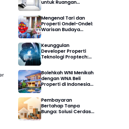
untuk Ruangan
Nyaman dan Estetis
Mengenal Tari dan
Properti Ondel-Ondel:
Warisan Budaya
Betawi yang Penuh
Makna
Keunggulan
Developer Properti
Teknologi Proptech:
Panduan Lengkap
untuk Calon Investor
Bolehkah WNI Menikah
er
dengan WNA Beli
Properti di Indonesia?
Ini Penjelasan
Lengkapnya
Pembayaran
Bertahap Tanpa
Bunga: Solusi Cerdas
Miliki Rumah Tanpa
Riba