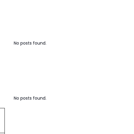
Bisnis Digital
No posts found.
Strategi Bisnis
No posts found.
Investasi & Finansial