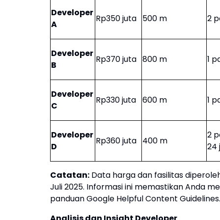
Developer
Rp350 juta
500 m
2 p
A
Developer
Rp370 juta
800 m
1 p
B
Developer
Rp330 juta
600 m
1 p
C
Developer
2 p
Rp360 juta
400 m
D
24
Catatan:
Data harga dan fasilitas diperole
Juli 2025. Informasi ini memastikan Anda 
panduan Google Helpful Content Guidelines
Analisis dan Insight Developer