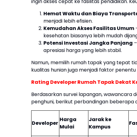
ingin akses cepat ke fasilitas pendidikan. K
Hemat Waktu dan Biaya Transport
menjadi lebih efisien.
Kemudahan Akses Fasilitas Umum
–
kesehatan biasanya lebih mudah dijan
Potensi Investasi Jangka Panjang
–
apresiasi harga yang lebih stabil.
Namun, memilih rumah tapak yang tepat tid
kualitas hunian juga menjadi faktor pene
Rating Developer Rumah Tapak Dekat 
Berdasarkan survei lapangan, wawancara de
penghuni, berikut perbandingan beberapa d
Harga
Jarak ke
Developer
Fas
Mulai
Kampus