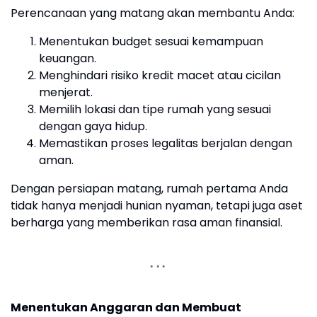
Perencanaan yang matang akan membantu Anda:
Menentukan budget sesuai kemampuan
keuangan.
Menghindari risiko kredit macet atau cicilan
menjerat.
Memilih lokasi dan tipe rumah yang sesuai
dengan gaya hidup.
Memastikan proses legalitas berjalan dengan
aman.
Dengan persiapan matang, rumah pertama Anda
tidak hanya menjadi hunian nyaman, tetapi juga aset
berharga yang memberikan rasa aman finansial.
Menentukan Anggaran dan Membuat