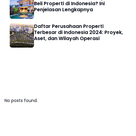
Beli Properti di Indonesia? Ini
Penjelasan Lengkapnya
Daftar Perusahaan Properti
Terbesar di Indonesia 2024: Proyek,
Aset, dan Wilayah Operasi
Bisnis Digital
No posts found.
Strategi Bisnis