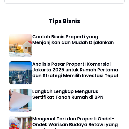
Tips Bisnis
Contoh Bisnis Properti yang
Menjanjikan dan Mudah Dijalankan
Analisis Pasar Properti Komersial
Jakarta 2025 untuk Rumah Pertama
dan Strategi Memilih Investasi Tepat
Langkah Lengkap Mengurus
Sertifikat Tanah Rumah di BPN
Mengenal Tari dan Properti Ondel-
Ondel: Warisan Budaya Betawi yang