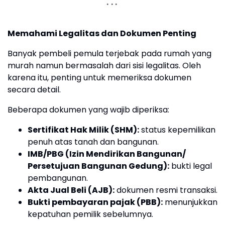
Memahami Legalitas dan Dokumen Penting
Banyak pembeli pemula terjebak pada rumah yang
murah namun bermasalah dari sisi legalitas. Oleh
karena itu, penting untuk memeriksa dokumen
secara detail.
Beberapa dokumen yang wajib diperiksa:
Sertifikat Hak Milik (SHM):
status kepemilikan
penuh atas tanah dan bangunan.
IMB/PBG (Izin Mendirikan Bangunan/
Persetujuan Bangunan Gedung):
bukti legal
pembangunan.
Akta Jual Beli (AJB):
dokumen resmi transaksi.
Bukti pembayaran pajak (PBB):
menunjukkan
kepatuhan pemilik sebelumnya.