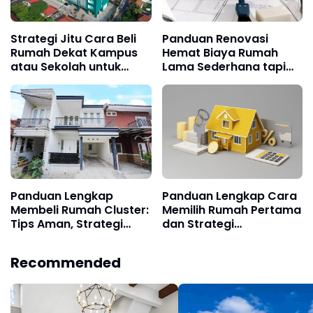
Strategi Jitu Cara Beli
Panduan Renovasi
Rumah Dekat Kampus
Hemat Biaya Rumah
atau Sekolah untuk
Lama Sederhana tapi
Hunian dan Investasi
Mewah agar Tetap
Nyaman
Panduan Lengkap
Panduan Lengkap Cara
Membeli Rumah Cluster:
Memilih Rumah Pertama
Tips Aman, Strategi
dan Strategi
Cerdas, dan Hal yang
Menghitung Cicilan KPR
Wajib Diperhatikan
Recommended