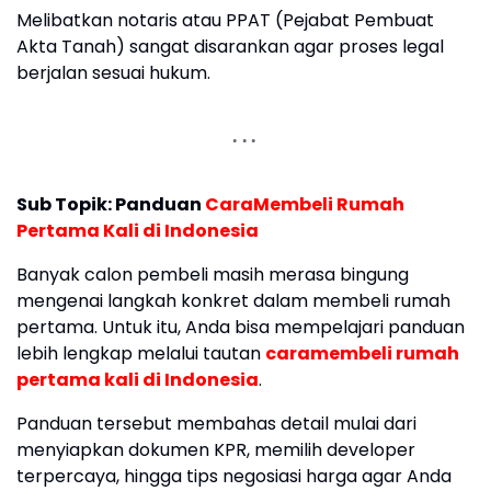
Melibatkan notaris atau PPAT (Pejabat Pembuat
Akta Tanah) sangat disarankan agar proses legal
berjalan sesuai hukum.
Sub Topik: Panduan
CaraMembeli Rumah
Pertama Kali di Indonesia
Banyak calon pembeli masih merasa bingung
mengenai langkah konkret dalam membeli rumah
pertama. Untuk itu, Anda bisa mempelajari panduan
lebih lengkap melalui tautan
caramembeli rumah
pertama kali di Indonesia
.
Panduan tersebut membahas detail mulai dari
menyiapkan dokumen KPR, memilih developer
terpercaya, hingga tips negosiasi harga agar Anda