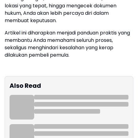
lokasi yang tepat, hingga mengecek dokumen
hukum, Anda akan lebih percaya diri dalam
membuat keputusan.
Artikel ini diharapkan menjadi panduan praktis yang
membantu Anda memahami seluruh proses,
sekaligus menghindari kesalahan yang kerap
dilakukan pembeli pemula.
Also Read