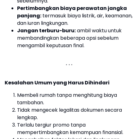
sebelumnya.
Pertimbangkan biaya perawatan jangka
panjang:
termasuk biaya listrik, air, keamanan,
dan iuran lingkungan.
Jangan terburu-buru:
ambil waktu untuk
membandingkan beberapa opsi sebelum
mengambil keputusan final.
Kesalahan Umum yang Harus Dihindari
Membeli rumah tanpa menghitung biaya
tambahan.
Tidak mengecek legalitas dokumen secara
lengkap.
Terlalu tergiur promo tanpa
mempertimbangkan kemampuan finansial.