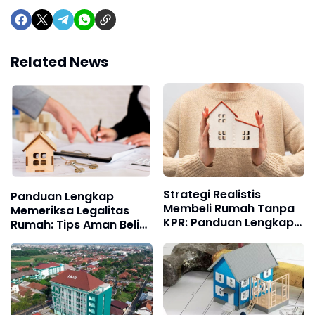
Related News
Strategi Realistis
Panduan Lengkap
Membeli Rumah Tanpa
Memeriksa Legalitas
KPR: Panduan Lengkap
Rumah: Tips Aman Beli
untuk Generasi Muda
Properti di Indonesia