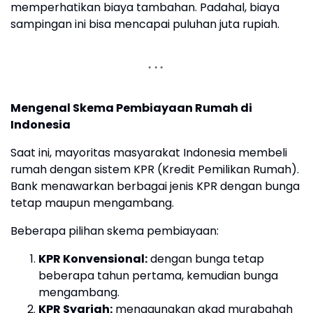
memperhatikan biaya tambahan. Padahal, biaya
sampingan ini bisa mencapai puluhan juta rupiah.
Mengenal Skema Pembiayaan Rumah di
Indonesia
Saat ini, mayoritas masyarakat Indonesia membeli
rumah dengan sistem KPR (Kredit Pemilikan Rumah).
Bank menawarkan berbagai jenis KPR dengan bunga
tetap maupun mengambang.
Beberapa pilihan skema pembiayaan:
KPR Konvensional:
dengan bunga tetap
beberapa tahun pertama, kemudian bunga
mengambang.
KPR Syariah:
menggunakan akad murabahah