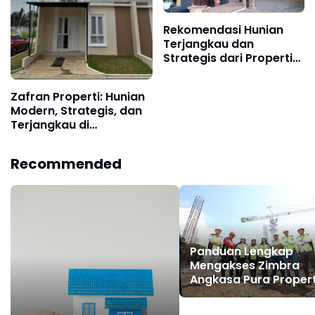
Rekomendasi Hunian
Terjangkau dan
Strategis dari Properti
321 Jember
Zafran Properti: Hunian
Modern, Strategis, dan
Terjangkau di
Palembang
Recommended
Panduan Lengkap
Mengakses Zimbra
Angkasa Pura Propert
Cara Login, Fungsi, d
Keunggulannya