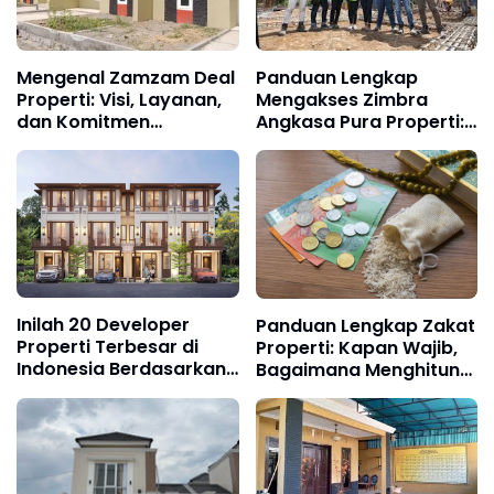
Panduan Lengkap
Mengenal Zamzam Deal
Mengakses Zimbra
Properti: Visi, Layanan,
Angkasa Pura Properti:
dan Komitmen
Cara Login, Fungsi, dan
terhadap Pelanggan
Keunggulannya
Inilah 20 Developer
Panduan Lengkap Zakat
Properti Terbesar di
Properti: Kapan Wajib,
Indonesia Berdasarkan
Bagaimana Menghitung,
Aset dan Skala Proyek
dan Siapa yang Wajib
Terbaru
Bayar