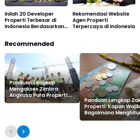
Inilah 20 Developer
Rekomendasi Website
Properti Terbesar di
Agen Properti
Indonesia Berdasarkan
Terpercaya di Indonesia
Aset dan Skala Proyek
Terbaru
Recommended
Panduan Lengkap
Mengakses Zimbra
Angkasa Pura Properti:
Panduan Lengkap Za
Cara Login, Fungsi, dan
Properti: Kapan Wajib
Keunggulannya
Bagaimana Menghitu
dan Siapa yang Waji
Bayar