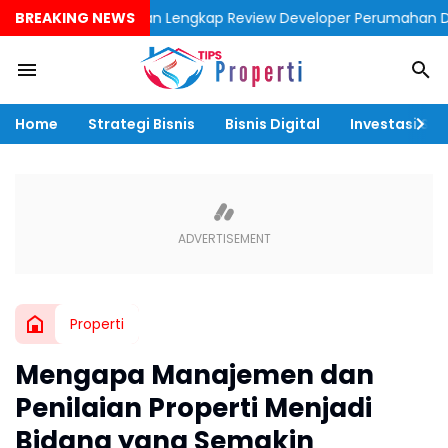
BREAKING NEWS
“Panduan Lengkap Review Developer Perumahan Dekat Stasiun K
Home
Strategi Bisnis
Bisnis Digital
Investasi & F
Properti
Mengapa Manajemen dan
Penilaian Properti Menjadi
Bidang yang Semakin