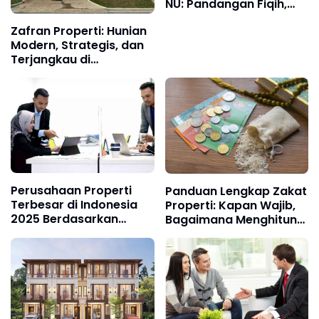
NU: Pandangan Fiqih,
Praktik, dan Relevansi
Zafran Properti: Hunian
Modern
Modern, Strategis, dan
Terjangkau di
Palembang
Perusahaan Properti
Panduan Lengkap Zakat
Terbesar di Indonesia
Properti: Kapan Wajib,
2025 Berdasarkan
Bagaimana Menghitung,
Kapitalisasi Pasar dan
dan Siapa yang Wajib
Proyek Aktif
Bayar