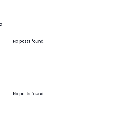
Bisnis Digital
a
No posts found.
Strategi Bisnis
No posts found.
Investasi & Finansial