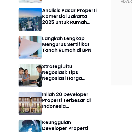
Analisis Pasar Properti
Komersial Jakarta
2025 untuk Rumah
Pertama dan Strategi
Memilih Investasi
Langkah Lengkap
Tepat
Mengurus Sertifikat
Tanah Rumah di BPN
Strategi Jitu
Negosiasi: Tips
Negosiasi Harga
Properti dengan
Developer Sederhana
Inilah 20 Developer
tapi Mewah untuk
Properti Terbesar di
Pembeli Cerdas
Indonesia
Berdasarkan Aset dan
Skala Proyek Terbaru
Keunggulan
Developer Properti