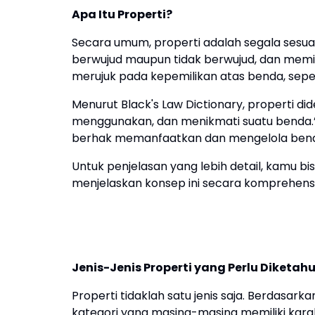
Apa Itu Properti?
Secara umum, properti adalah segala sesuatu 
berwujud maupun tidak berwujud, dan memili
merujuk pada kepemilikan atas benda, seper
Menurut Black's Law Dictionary, properti dide
menggunakan, dan menikmati suatu benda.” 
berhak memanfaatkan dan mengelola benda
Untuk penjelasan yang lebih detail, kamu 
menjelaskan konsep ini secara komprehensif
Jenis-Jenis Properti yang Perlu Diketahu
Properti tidaklah satu jenis saja. Berdasar
kategori yang masing-masing memiliki karakt