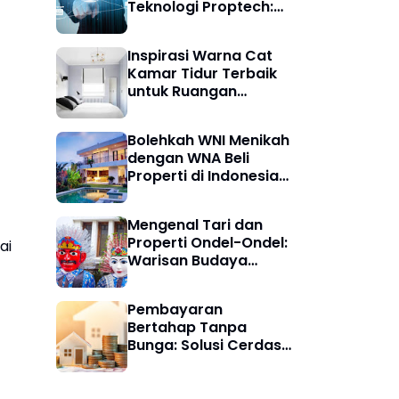
Teknologi Proptech:
Panduan Lengkap
untuk Calon Investor
Inspirasi Warna Cat
Kamar Tidur Terbaik
untuk Ruangan
Nyaman dan Estetis
Bolehkah WNI Menikah
dengan WNA Beli
Properti di Indonesia?
Ini Penjelasan
Lengkapnya
Mengenal Tari dan
Properti Ondel-Ondel:
ai
Warisan Budaya
Betawi yang Penuh
Makna
Pembayaran
Bertahap Tanpa
Bunga: Solusi Cerdas
Miliki Rumah Tanpa
Riba